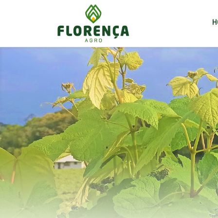
LIMIT 184, 8
H