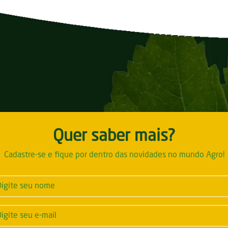
Quer saber mais?
Cadastre-se e fique por dentro das novidades no mundo Agro!