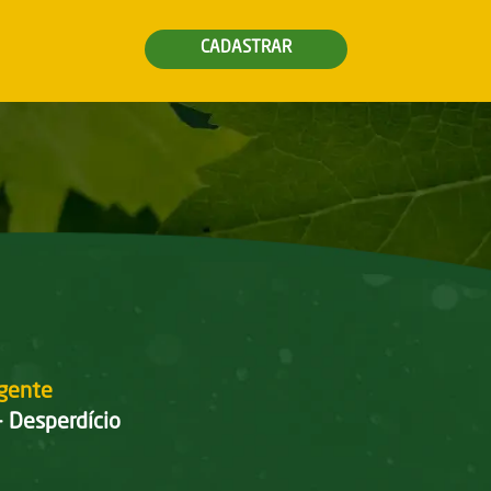
CADASTRAR
igente
- Desperdício