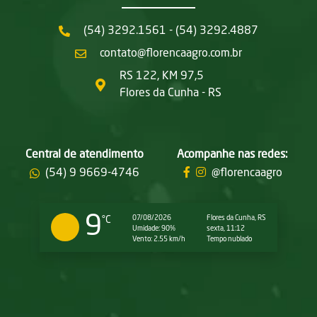
(54) 3292.1561 - (54) 3292.4887
contato@florencaagro.com.br
RS 122, KM 97,5
Flores da Cunha - RS
Central de atendimento
Acompanhe nas redes:
(54) 9 9669-4746
@florencaagro
9
07/08/2026
Flores da Cunha, RS
°C
Umidade: 90%
sexta, 11:12
Vento: 2.55 km/h
Tempo nublado