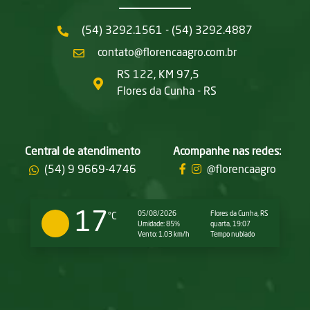
(54) 3292.1561 - (54) 3292.4887
contato@florencaagro.com.br
RS 122, KM 97,5
Flores da Cunha - RS
Central de atendimento
Acompanhe nas redes:
(54) 9 9669-4746
@florencaagro
17
05/08/2026
Flores da Cunha, RS
°C
Umidade: 85%
quarta, 19:07
Vento: 1.03 km/h
Tempo nublado