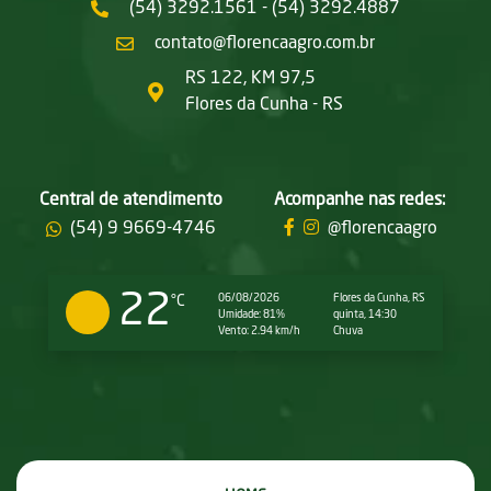
(54) 3292.1561 - (54) 3292.4887
contato@florencaagro.com.br
RS 122, KM 97,5
Flores da Cunha - RS
Central de atendimento
Acompanhe nas redes:
(54) 9 9669-4746
@florencaagro
22
06/08/2026
Flores da Cunha, RS
°C
Umidade: 81%
quinta, 14:30
Vento: 2.94 km/h
Chuva