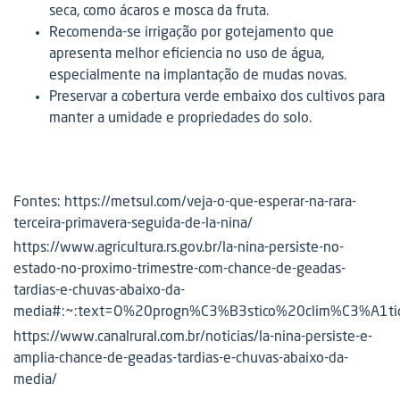
seca, como ácaros e mosca da fruta.
Recomenda-se irrigação por gotejamento que
apresenta melhor eficiencia no uso de água,
especialmente na implantação de mudas novas.
Preservar a cobertura verde embaixo dos cultivos para
manter a umidade e propriedades do solo.
Fontes: https://metsul.com/veja-o-que-esperar-na-rara-
terceira-primavera-seguida-de-la-nina/
https://www.agricultura.rs.gov.br/la-nina-persiste-no-
estado-no-proximo-trimestre-com-chance-de-geadas-
tardias-e-chuvas-abaixo-da-
media#:~:text=O%20progn%C3%B3stico%20clim%C3%A1t
https://www.canalrural.com.br/noticias/la-nina-persiste-e-
amplia-chance-de-geadas-tardias-e-chuvas-abaixo-da-
media/