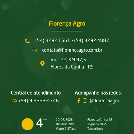
Florença Agro
(54) 3292.1561 - (54) 3292.4887
contato@florencaagro.com.br
RS 122, KM 97,5
Flores da Cunha - RS
Central de atendimento
Acompanhe nas redes:
(54) 9 9669-4746
@florencaagro
4
10/08/2026
Flores da Cunha, RS
°C
Umidade: 78%
segunda, 04:27
Vento: 1.37 km/h
Tempo limpo